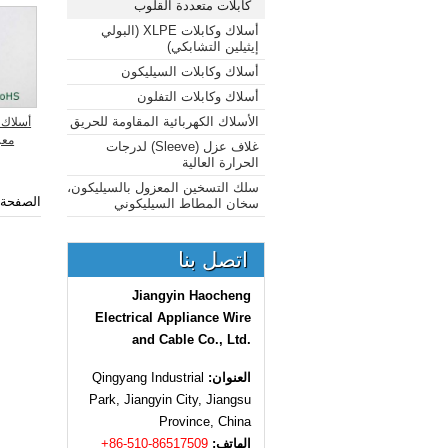
كابلات متعددة القلوب
أسلاك وكابلات XLPE (البولي
إيثيلين التشابكي)
أسلاك وكابلات السيليكون
أسلاك وكابلات التفلون
الأسلاك الكهربائية المقاومة للحريق
معزول
غلاف عزل (Sleeve) لدرجات
الحرارة العالية
سلك التسخين المعزول بالسيليكون،
الصفحة 
سخان المطاط السيليكوني
اتصل بنا
Jiangyin Haocheng
Electrical Appliance Wire
and Cable Co., Ltd.
العنوان:
Qingyang Industrial
Park, Jiangyin City, Jiangsu
Province, China
الهاتف:
+86-510-86517509