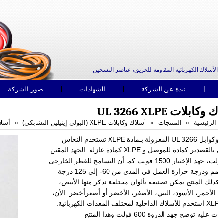
الأسلاك الكهربائية المقاومة للحريق، عناصر التسخين
نبذة عن الشركة
الشهادات
صور الشركة
ابلات UL 3266 XLPE
الرئيسية
المنتجات
أسلاك وكابلات XLPE (البولي إيثيلين التشابكي)
أسلاك وك
أسلاك وكوابل UL 3266 المعزولة بـمادة XLPE تستخدم النحاس
المطلي بالقصدير كمادة للموصل و XLPE كمادة عازلة. الجهد المقنن
م ودرجة حرارة العمل في المدى من
-60
إلى 125 درجة
كذلك المنتج يمكن تصنيعه بألوان مختلفة نذكر منها الأبيض،
 الأحمر، الأسود، البني، الأصفر، الأخضر أو أصفرأخضر. الأن،
كابل XLPE استخدم للأسلاك الداخلية لمختلف المعدات الكهربائية.
والعلامات عليه توضح جهد الذروة 600 فولت وهذا المنتج