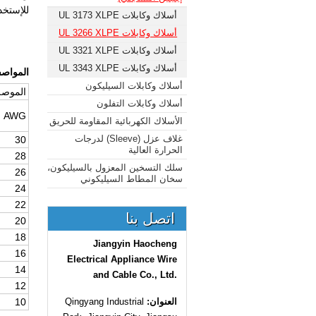
للإستخد
أسلاك وكابلات UL 3173 XLPE
أسلاك وكابلات UL 3266 XLPE
أسلاك وكابلات UL 3321 XLPE
أسلاك وكابلات UL 3343 XLPE
المواص
أسلاك وكابلات السيليكون
الموص
أسلاك وكابلات التفلون
AWG
الأسلاك الكهربائية المقاومة للحريق
غلاف عزل (Sleeve) لدرجات
30
الحرارة العالية
28
سلك التسخين المعزول بالسيليكون،
26
سخان المطاط السيليكوني
24
22
اتصل بنا
20
18
Jiangyin Haocheng
16
Electrical Appliance Wire
14
and Cable Co., Ltd.
12
العنوان:
Qingyang Industrial
10