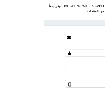
كقاعدة صناعية في الصين لصناعة اسلاككوابل UL 3266 المعزولة بـ XLPE، في شركةHAOCHENG WIRE & CABLE نوفر أيضاً