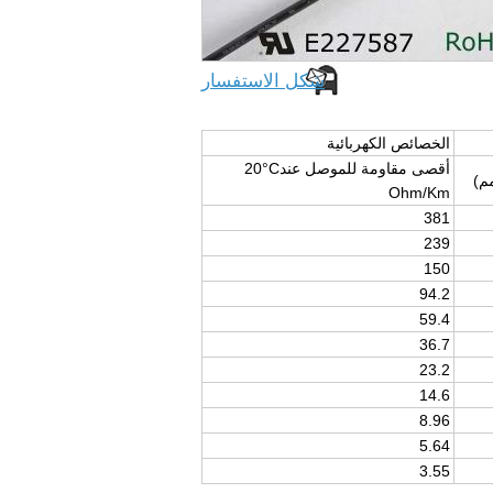
شكل الاستفسار
الخصائص الكهربائية
أقصى مقاومة للموصل عند
20°C
م)
Ohm/Km
381
239
150
94.2
59.4
36.7
23.2
14.6
8.96
5.64
3.55