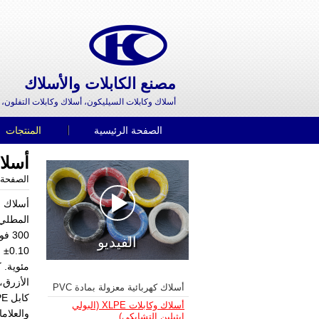
مصنع الكابلات والأسلاك
أسلاك وكابلات السيليكون، أسلاك وكابلات التفلون، 
الصفحة الرئيسية
المنتجات
أسلاك وك
الصفحة 
300 فولت، جهد الإختبار 1500 فولت كما أن التسامح للقطر الخارجي
الفيديو
±0.10
م
مئوية. 
الأزرق،
أسلاك كهربائية معزولة بمادة PVC
أسلاك وكابلات XLPE (البولي
إيثيلين التشابكي)