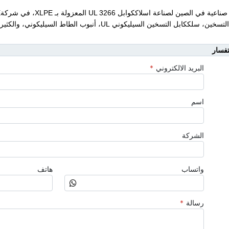
سلككابل التسخين السيليكوني UL، أنبوب الطاط السيليكوني، والكثير من المنتجات.
تفسار