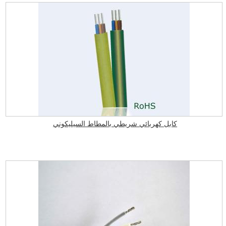
كابل كهربائي شريطي بالمطاط السيليكوني