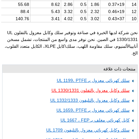
55.68
8.62
2.86
0.5
1.86
19×0.37
14
88.4
5.43
3.32
0.5
2.32
19×0.46
12
140.76
3.41
4.02
0.5
3.02
37×0.43
10
نحن شركة لديها الخبرة في صناعة وتوفير سلك وكابل معزول بالتفلون UL
1330/1331 في الصين. نحن نوفر مدى واسع من المنتجات، تشمل مسخن
أنابيبالألمنيوم، سلك مقاومة اللهب، سلك\كابل XLPE، الكابل متعدد القلوب،
الخ.
منتجات ذات علاقة
سلك كهربائي معزول بـ UL 1199، PTFE
سلك وكابل معزول بالتفلون UL 1330/1331
سلك وكابل معزول بالتليفون UL 1332/1333
سلك كهربائي معزول بـ UL 1659، PTFE
كابل كهربائي مغلف بـ UL 1667 ، FEP
سلك وكابل كهربائي معزول بالتليفون UL 1709