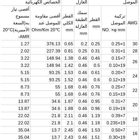
الموصل
العازل
الخصائص الكهربائية
أقصى تيار
سمك
تركيبة
القطر
أقصى مقاومة
مسموح
القطر
الطبقة
AWG
الموصل
الكلي
للموصل عند
به(السعة
mm
العازلة
NO. ×φ mm
mm
20℃
Ohm/Km
الأمبيرية)
20°C
mm
-AMR
1.27
376.13
0.65
0.2
0.25
1×0.25
30
2.02
227.39
0.81
0.25
0.31
1×0.31
28
3.22
148.94
1.38
0.46
0.46
7×0.15
26
3.22
148.94
1.42
0.46
0.5
19×0.10
5.15
93.25
1.53
0.46
0.61
7×0.20
24
5.15
93.25
1.52
0.46
0.6
19×0.12
8.73
55
1.68
0.46
0.76
7×0.25
22
8.73
55
1.68
0.46
0.76
19×0.15
13.87
34.6
1.87
0.46
0.95
7×0.31
20
13.87
34.6
1.88
0.46
0.96
19×0.19
22.02
21.8
2.11
0.46
1.19
7×0.39
18
22.02
21.8
2.1
0.46
1.18
19×0.235
35.04
13.7
2.45
0.46
1.53
7×0.50
16
35.04
13.7
2.43
0.46
1.51
19×0.30