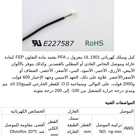
كبل وسلك كهربائي UL 1901 معزول بـ PFA يعتمد مادة التفلون FEP كمادة
عازلة وموصل النحاس العادي أو المطلي بالقصدير. وكذلك يتوفر بالألوان
الأبيض، الأزرق، الأحمر، الأسود، البني، الأصفر، الأخضر، الشفاف أو
الأصفر\الأخضر. علاوة على ذلك، الجهد الاسمي وجهد الإختبار 600 فولت
و2000 فولت، على التوالي. وسماحية O.D. للقطر الخارجي للمنتج
±0.10
مم
ومدى درجة حرارة التشغيل من
-100
إلى 200 درجة مئوية.
المواصفات الفنية
الموصل
العازل
الخصائص الكهربائية
سمك
القطر
تركيبة الموصل
القطر
الطبقة
أقصى مقاومة للموصل
AWG
الكلي
NO. ×φ mm
mm
العازلة
عند
20℃
Ohm/Km
mm