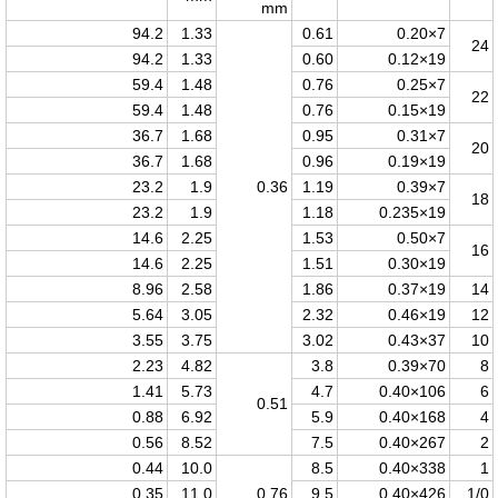
mm
94.2
1.33
0.61
7×0.20
24
94.2
1.33
0.60
19×0.12
59.4
1.48
0.76
7×0.25
22
59.4
1.48
0.76
19×0.15
36.7
1.68
0.95
7×0.31
20
36.7
1.68
0.96
19×0.19
23.2
1.9
0.36
1.19
7×0.39
18
23.2
1.9
1.18
19×0.235
14.6
2.25
1.53
7×0.50
16
14.6
2.25
1.51
19×0.30
8.96
2.58
1.86
19×0.37
14
5.64
3.05
2.32
19×0.46
12
3.55
3.75
3.02
37×0.43
10
2.23
4.82
3.8
70×0.39
8
1.41
5.73
4.7
106×0.40
6
0.51
0.88
6.92
5.9
168×0.40
4
0.56
8.52
7.5
267×0.40
2
0.44
10.0
8.5
338×0.40
1
0.35
11.0
0.76
9.5
426×0.40
1/0