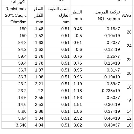
الكهربائية
سمك الطبقة
القطر
Realst.max
تركيبة الموصل
القطر
AWG
العازلة
الكلي
Cuc, c
20℃
mm
NO. ×φ mm
Ohm/km
mm
mm
150
1.48
0.51
0.46
7×0.15
26
150
1.52
0.51
0.5
19×0.10
94.2
1.63
0.51
0.61
7×0.20
24
94.2
1.62
0.51
0.6
19×0.12
59.4
1.78
0.51
0.76
7×0.25
22
59.4
1.78
0.51
0.76
19×0.15
36.7
1.97
0.51
0.95
7×0.31
20
36.7
1.98
0.51
0.96
19×0.19
23.2
2.21
0.51
1.19
7×0.39
18
23.2
2.2
0.51
1.18
19×0.235
14.6
2.55
0.51
1.53
7×0.50
16
14.6
2.53
0.51
1.51
19×0.30
8.96
2.88
0.51
1.86
19×0.37
14
5.64
3.34
0.51
2.32
19×0.46
12
3.546
4.04
0.51
3.02
37×0.43
10