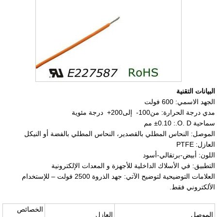
البيانات التقنية
الجهد الاسمي: 600 فولت
مدي درجة الحرارة: من
-100
إلى
+200
درجة مئوية
سماحية O. D.:
±0.10
مم
الموصل: النحاس المطلي بالقصدير، النحاس المطلي بالفضة أو النيكل
العازل: PTFE
اللون: أبيض-برتقالي-أسود
التطبيق: في الأسلاك الداخلية للأجهزة و المعدات الإلكترونية
العلامات التوضيحية لتوضيح الآتي: جهد الذروة 2500 فولت – للإستخدام
الألكتروني فقط.
الخصائص
الموصل
العازل