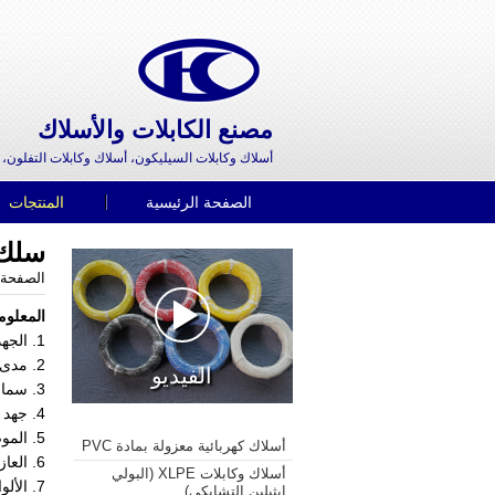
مصنع الكابلات والأسلاك
أسلاك وكابلات السيليكون، أسلاك وكابلات التفلون، 
الصفحة الرئيسية
المنتجات
سلك كهر
الصفحة 
المعلوم
1. الجهد الاسمي: 600 ك. فولت
2. مدى درجة الحرارة: من
الفيديو
3. سماحية O.D.:
4. جهد الإختبار: 2000 فولت
5. الموصل: النحاس المطلي بالقصدير، النحاس المطلي بالنيكل
أسلاك كهربائية معزولة بمادة PVC
6. العازل: ETFE
أسلاك وكابلات XLPE (البولي
7. الأ
إيثيلين التشابكي)