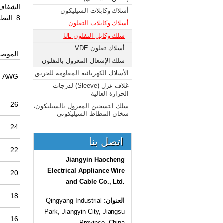
الشفاف 
أسلاك وكابلات السيليكون
8. التطبيق: تمديدات الأسلاك الداخلية
أسلاك وكابلات التفلون
سلك وكابل التفلون UL
أسلاك تفلون VDE
الموص
سلك الإشعال المعزول بالتفلون
الأسلاك الكهربائية المقاومة للحريق
AWG
غلاف عزل (Sleeve) لدرجات
الحرارة العالية
26
سلك التسخين المعزول بالسيليكون،
سخان المطاط السيليكوني
24
اتصل بنا
22
Jiangyin Haocheng
Electrical Appliance Wire
20
and Cable Co., Ltd.
18
العنوان:
Qingyang Industrial
Park, Jiangyin City, Jiangsu
16
Province, China