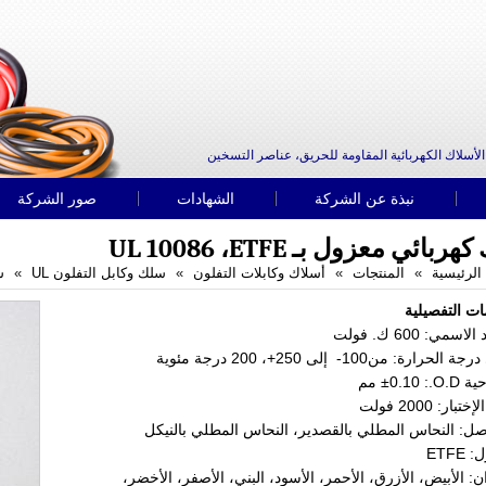
الأسلاك الكهربائية المقاومة للحريق، عناصر التسخين
نبذة عن الشركة
الشهادات
صور الشركة
بائي معزول بـ UL 10086 ،ETFE
الرئيسية
المنتجات
أسلاك وكابلات التفلون
سلك وكابل التفلون UL
سلك
ات التفصيلية
-100
إلى
+250
، 200 درجة مئوية
±0.10
مم
لوان: الأبيض، الأزرق، الأحمر، الأسود، البني، الأصفر، الأخضر،