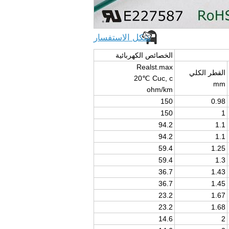
شكل الاستفسار
الخصائص الكهربائية
Realst.max
القطر الكلي
20℃
Cuc, c
mm
ohm/km
150
0.98
150
1
94.2
1.1
94.2
1.1
59.4
1.25
59.4
1.3
36.7
1.43
36.7
1.45
23.2
1.67
23.2
1.68
14.6
2