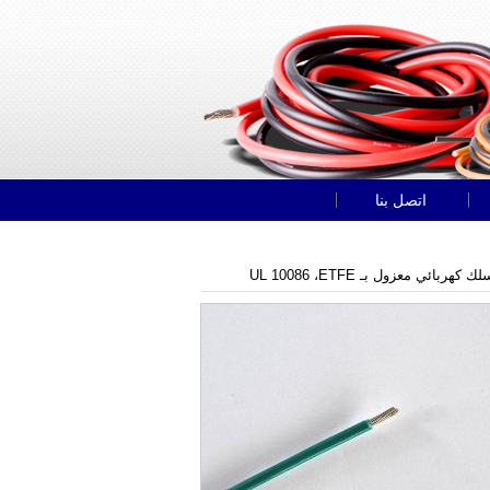
اتصل بنا
 كهربائي معزول بـ UL 10086 ،ETFE